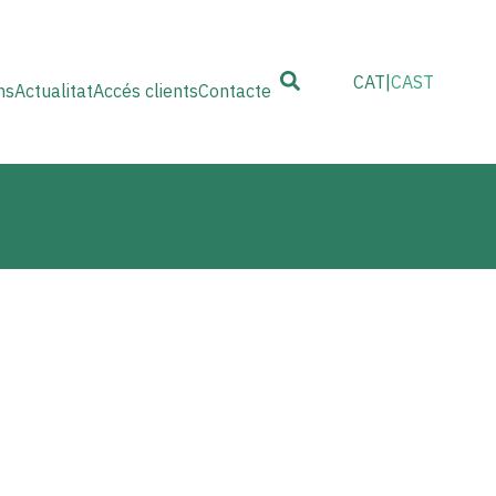
CAT
CAST
ns
Actualitat
Accés clients
Contacte