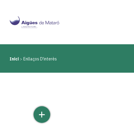
Vés
al
contingut
Inici
Enllaços D'interès
Fil
d'ariadna