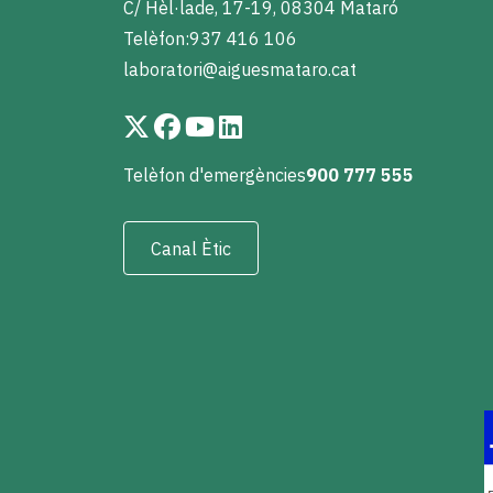
C/ Hèl·lade, 17-19, 08304 Mataró
Telèfon:
937 416 106
laboratori@aiguesmataro.cat
Telèfon d'emergències
900 777 555
Canal Ètic