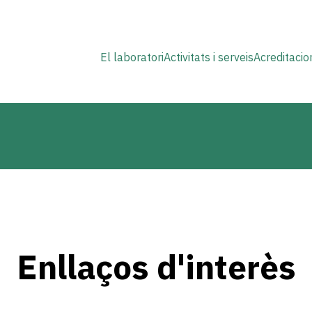
Navegació
El laboratori
Activitats i serveis
Acreditacio
principal
Enllaços d'interès